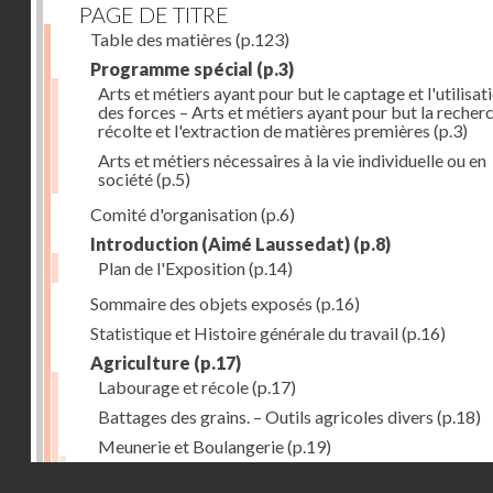
PAGE DE TITRE
Table des matières
(p.123)
Programme spécial
(p.3)
Arts et métiers ayant pour but le captage et l'utilisat
des forces – Arts et métiers ayant pour but la recherc
récolte et l'extraction de matières premières
(p.3)
Arts et métiers nécessaires à la vie individuelle ou en
société
(p.5)
Comité d'organisation
(p.6)
Introduction (Aimé Laussedat)
(p.8)
Plan de l'Exposition
(p.14)
Sommaire des objets exposés
(p.16)
Statistique et Histoire générale du travail
(p.16)
Agriculture
(p.17)
Labourage et récole
(p.17)
Battages des grains. – Outils agricoles divers
(p.18)
Meunerie et Boulangerie
(p.19)
Laiterie
(p.20)
Droits réservés - CNAM