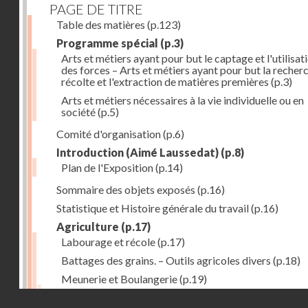
PAGE DE TITRE
Table des matières
(p.123)
Programme spécial
(p.3)
Arts et métiers ayant pour but le captage et l'utilisat
des forces – Arts et métiers ayant pour but la recherc
récolte et l'extraction de matières premières
(p.3)
Arts et métiers nécessaires à la vie individuelle ou en
société
(p.5)
Comité d'organisation
(p.6)
Introduction (Aimé Laussedat)
(p.8)
Plan de l'Exposition
(p.14)
Sommaire des objets exposés
(p.16)
Statistique et Histoire générale du travail
(p.16)
Agriculture
(p.17)
Labourage et récole
(p.17)
Battages des grains. – Outils agricoles divers
(p.18)
Meunerie et Boulangerie
(p.19)
Laiterie
(p.20)
Droits réservés - CNAM