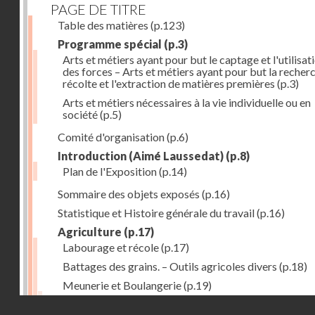
PAGE DE TITRE
Table des matières
(p.123)
Programme spécial
(p.3)
Arts et métiers ayant pour but le captage et l'utilisat
des forces – Arts et métiers ayant pour but la recherc
récolte et l'extraction de matières premières
(p.3)
Arts et métiers nécessaires à la vie individuelle ou en
société
(p.5)
Comité d'organisation
(p.6)
Introduction (Aimé Laussedat)
(p.8)
Plan de l'Exposition
(p.14)
Sommaire des objets exposés
(p.16)
Statistique et Histoire générale du travail
(p.16)
Agriculture
(p.17)
Labourage et récole
(p.17)
Battages des grains. – Outils agricoles divers
(p.18)
Meunerie et Boulangerie
(p.19)
Laiterie
(p.20)
Droits réservés - CNAM