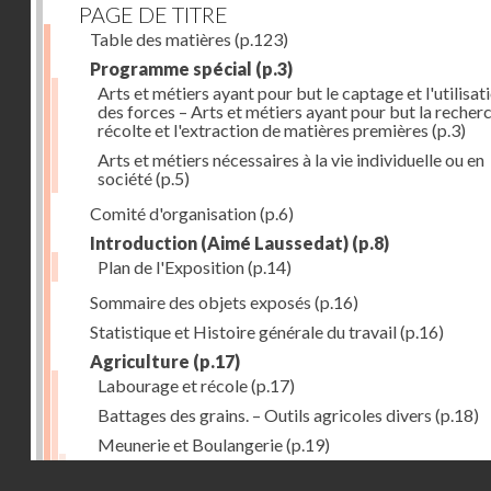
PAGE DE TITRE
Table des matières
(p.123)
Programme spécial
(p.3)
Arts et métiers ayant pour but le captage et l'utilisat
des forces – Arts et métiers ayant pour but la recherc
récolte et l'extraction de matières premières
(p.3)
Arts et métiers nécessaires à la vie individuelle ou en
société
(p.5)
Comité d'organisation
(p.6)
Introduction (Aimé Laussedat)
(p.8)
Plan de l'Exposition
(p.14)
Sommaire des objets exposés
(p.16)
Statistique et Histoire générale du travail
(p.16)
Agriculture
(p.17)
Labourage et récole
(p.17)
Battages des grains. – Outils agricoles divers
(p.18)
Meunerie et Boulangerie
(p.19)
Laiterie
(p.20)
Droits réservés - CNAM