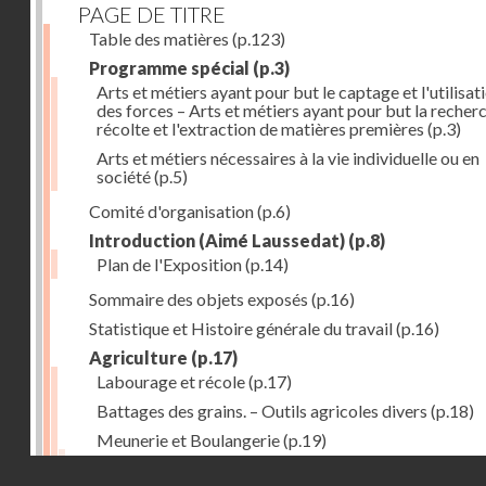
PAGE DE TITRE
Table des matières
(p.123)
Programme spécial
(p.3)
Arts et métiers ayant pour but le captage et l'utilisat
des forces – Arts et métiers ayant pour but la recherc
récolte et l'extraction de matières premières
(p.3)
Arts et métiers nécessaires à la vie individuelle ou en
société
(p.5)
Comité d'organisation
(p.6)
Introduction (Aimé Laussedat)
(p.8)
Plan de l'Exposition
(p.14)
Sommaire des objets exposés
(p.16)
Statistique et Histoire générale du travail
(p.16)
Agriculture
(p.17)
Labourage et récole
(p.17)
Battages des grains. – Outils agricoles divers
(p.18)
Meunerie et Boulangerie
(p.19)
Laiterie
(p.20)
Droits réservés - CNAM