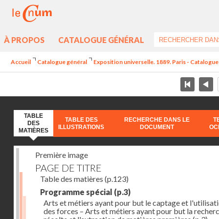
À PROPOS
CATALOGUE GÉNÉRAL
Accueil
Catalogue général
Exposition universelle. 1889. Paris - Catalogue 
TABLE
TABLE DES
RECHERCHE DANS LE
T
DES
ILLUSTRATIONS
DOCUMENT
OC
MATIÈRES
Première image
PAGE DE TITRE
Table des matières
(p.123)
Programme spécial
(p.3)
Arts et métiers ayant pour but le captage et l'utilisat
des forces – Arts et métiers ayant pour but la recherc