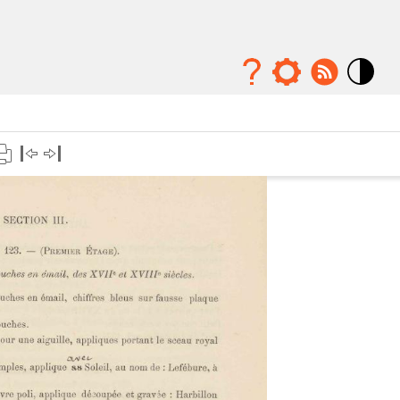
Mode
contraste
élévé