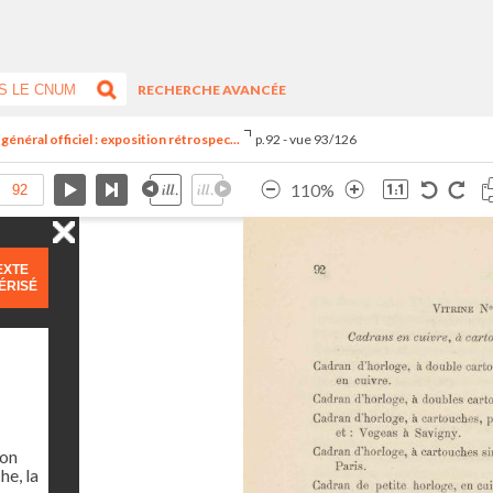
RECHERCHE AVANCÉE
général officiel : exposition rétrospec...
p.92 - vue 93/126
110%
EXTE
ÉRISÉ
ion
he, la