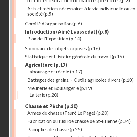
récolte et l'extraction de matières premières
(p.3)
Arts et métiers nécessaires à la vie individuelle ou en
société
(p.5)
Comité d'organisation
(p.6)
Introduction (Aimé Laussedat)
(p.8)
Plan de l'Exposition
(p.14)
Sommaire des objets exposés
(p.16)
Statistique et Histoire générale du travail
(p.16)
Agriculture
(p.17)
Labourage et récole
(p.17)
Battages des grains. – Outils agricoles divers
(p.18)
Meunerie et Boulangerie
(p.19)
Laiterie
(p.20)
Chasse et Pêche
(p.20)
Armes de chasse (Fauré Le Page)
(p.20)
Fabrication du fusil de chasse de St-Etienne
(p.24)
Panoplies de chasse
(p.25)