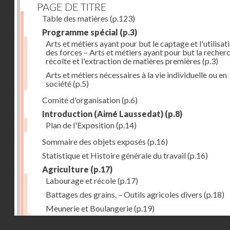
PAGE DE TITRE
Table des matières
(p.123)
Programme spécial
(p.3)
Arts et métiers ayant pour but le captage et l'utilisat
des forces – Arts et métiers ayant pour but la recherc
récolte et l'extraction de matières premières
(p.3)
Arts et métiers nécessaires à la vie individuelle ou en
société
(p.5)
Comité d'organisation
(p.6)
Introduction (Aimé Laussedat)
(p.8)
Plan de l'Exposition
(p.14)
Sommaire des objets exposés
(p.16)
Statistique et Histoire générale du travail
(p.16)
Agriculture
(p.17)
Labourage et récole
(p.17)
Battages des grains. – Outils agricoles divers
(p.18)
Meunerie et Boulangerie
(p.19)
Laiterie
(p.20)
Droits réservés - CNAM