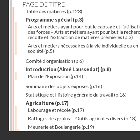
PAGE DE TITRE
Table des matières
(p.123)
Programme spécial
(p.3)
Arts et métiers ayant pour but le captage et l'utilisat
des forces – Arts et métiers ayant pour but la recherc
récolte et l'extraction de matières premières
(p.3)
Arts et métiers nécessaires à la vie individuelle ou en
société
(p.5)
Comité d'organisation
(p.6)
Introduction (Aimé Laussedat)
(p.8)
Plan de l'Exposition
(p.14)
Sommaire des objets exposés
(p.16)
Statistique et Histoire générale du travail
(p.16)
Agriculture
(p.17)
Labourage et récole
(p.17)
Battages des grains. – Outils agricoles divers
(p.18)
Meunerie et Boulangerie
(p.19)
Laiterie
(p.20)
Droits réservés - CNAM