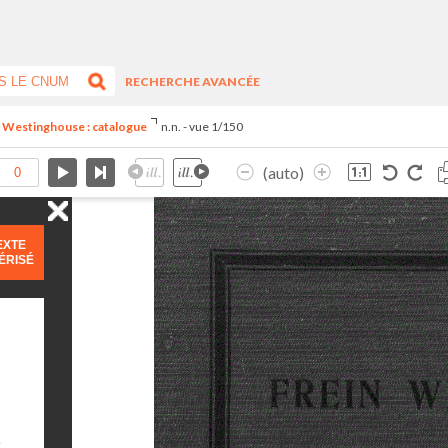
RECHERCHE AVANCÉE
n Westinghouse : catalogue
n.n. - vue 1/150
(auto)
EXTE
ÉRISÉ
)