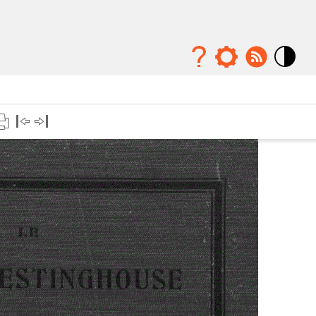
Mode
contraste
élévé