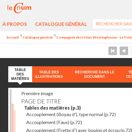
À PROPOS
CATALOGUE GÉNÉRAL
Accueil
Catalogue général
Compagnie des freins Westinghouse - Le frei
TABLE
TABLE DES
RECHERCHE DANS LE
T
DES
ILLUSTRATIONS
DOCUMENT
OC
MATIÈRES
Première image
PAGE DE TITRE
Tables des matières
(p.3)
Accouplement (Boyau d'), type normal
(p.72)
Accouplement (Faux)
(p.72)
Accouplement (Frette d') avec boulon et écrou
(p.72