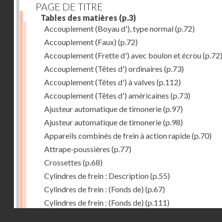
PAGE DE TITRE
Tables des matières
(p.3)
Accouplement (Boyau d'), type normal
(p.72)
Accouplement (Faux)
(p.72)
Accouplement (Frette d') avec boulon et écrou
(p.72
Accouplement (Têtes d') ordinaires
(p.73)
Accouplement (Têtes d') à valves
(p.112)
Accouplement (Têtes d') américaines
(p.73)
Ajusteur automatique de timonerie
(p.97)
Ajusteur automatique de timonerie
(p.98)
Appareils combinés de frein à action rapide
(p.70)
Attrape-poussières
(p.77)
Crossettes
(p.68)
Cylindres de frein : Description
(p.55)
Cylindres de frein : (Fonds de)
(p.67)
Cylindres de frein : (Fonds de)
(p.111)
Droits réservés - CNAM
Cylindres de frein horizontal de 406 mm
(p.62)