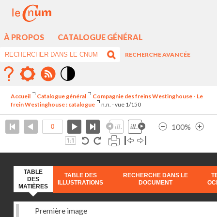
À PROPOS
CATALOGUE GÉNÉRAL
RECHERCHE AVANCÉE
Mode
contraste
Accueil
Catalogue général
Compagnie des freins Westinghouse - Le
élévé
frein Westinghouse : catalogue
n.n. - vue 1/150
100%
TABLE
TABLE DES
RECHERCHE DANS LE
T
DES
ILLUSTRATIONS
DOCUMENT
OC
MATIÈRES
Première image