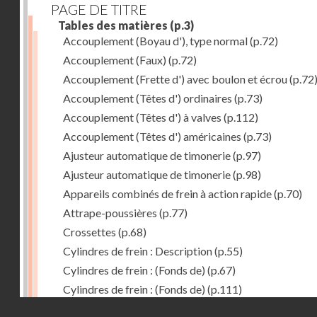
PAGE DE TITRE
Tables des matières
(p.3)
Accouplement (Boyau d'), type normal
(p.72)
Accouplement (Faux)
(p.72)
Accouplement (Frette d') avec boulon et écrou
(p.72
Accouplement (Têtes d') ordinaires
(p.73)
Accouplement (Têtes d') à valves
(p.112)
Accouplement (Têtes d') américaines
(p.73)
Ajusteur automatique de timonerie
(p.97)
Ajusteur automatique de timonerie
(p.98)
Appareils combinés de frein à action rapide
(p.70)
Attrape-poussières
(p.77)
Crossettes
(p.68)
Cylindres de frein : Description
(p.55)
Cylindres de frein : (Fonds de)
(p.67)
Cylindres de frein : (Fonds de)
(p.111)
Droits réservés - CNAM
Cylindres de frein horizontal de 406 mm
(p.62)