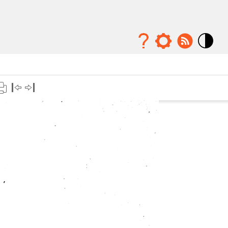
Mode
contraste
élévé