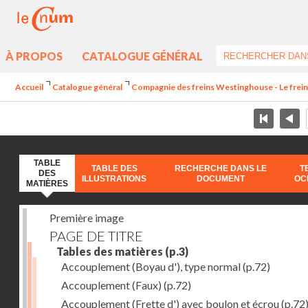
À PROPOS
CATALOGUE GÉNÉRAL
Accueil
Catalogue général
Compagnie des freins Westinghouse - Le frei
TABLE
TABLE DES
RECHERCHE DANS LE
T
DES
ILLUSTRATIONS
DOCUMENT
OC
MATIÈRES
Première image
PAGE DE TITRE
Tables des matières
(p.3)
Accouplement (Boyau d'), type normal
(p.72)
Accouplement (Faux)
(p.72)
Accouplement (Frette d') avec boulon et écrou
(p.72