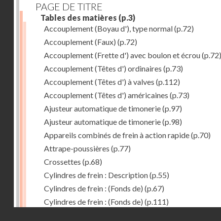
PAGE DE TITRE
Tables des matières
(p.3)
Accouplement (Boyau d'), type normal
(p.72)
Accouplement (Faux)
(p.72)
Accouplement (Frette d') avec boulon et écrou
(p.72
Accouplement (Têtes d') ordinaires
(p.73)
Accouplement (Têtes d') à valves
(p.112)
Accouplement (Têtes d') américaines
(p.73)
Ajusteur automatique de timonerie
(p.97)
Ajusteur automatique de timonerie
(p.98)
Appareils combinés de frein à action rapide
(p.70)
Attrape-poussières
(p.77)
Crossettes
(p.68)
Cylindres de frein : Description
(p.55)
Cylindres de frein : (Fonds de)
(p.67)
Cylindres de frein : (Fonds de)
(p.111)
Droits réservés - CNAM
Cylindres de frein horizontal de 406 mm
(p.62)