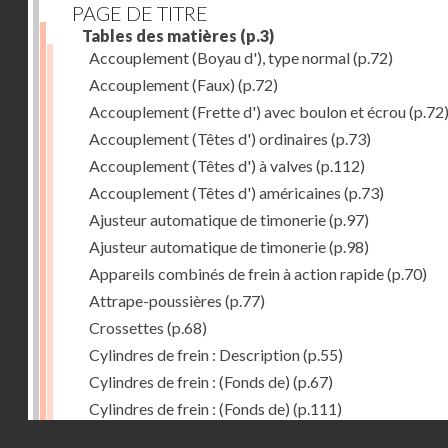
PAGE DE TITRE
Tables des matières
(p.3)
Accouplement (Boyau d'), type normal
(p.72)
Accouplement (Faux)
(p.72)
Accouplement (Frette d') avec boulon et écrou
(p.72
Accouplement (Têtes d') ordinaires
(p.73)
Accouplement (Têtes d') à valves
(p.112)
Accouplement (Têtes d') américaines
(p.73)
Ajusteur automatique de timonerie
(p.97)
Ajusteur automatique de timonerie
(p.98)
Appareils combinés de frein à action rapide
(p.70)
Attrape-poussières
(p.77)
Crossettes
(p.68)
Cylindres de frein : Description
(p.55)
Cylindres de frein : (Fonds de)
(p.67)
Cylindres de frein : (Fonds de)
(p.111)
Droits réservés - CNAM
Cylindres de frein horizontal de 406 mm
(p.62)