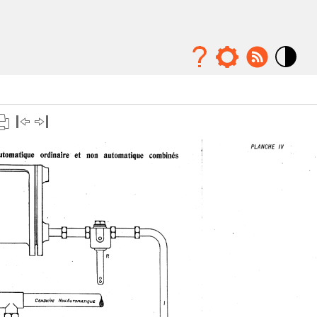
Mode
contraste
élévé