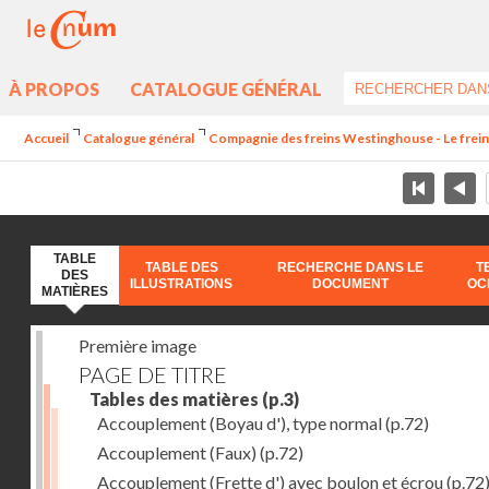
À PROPOS
CATALOGUE GÉNÉRAL
Accueil
Catalogue général
Compagnie des freins Westinghouse - Le frei
TABLE
TABLE DES
RECHERCHE DANS LE
T
DES
ILLUSTRATIONS
DOCUMENT
OC
MATIÈRES
Première image
PAGE DE TITRE
Tables des matières
(p.3)
Accouplement (Boyau d'), type normal
(p.72)
Accouplement (Faux)
(p.72)
Accouplement (Frette d') avec boulon et écrou
(p.72