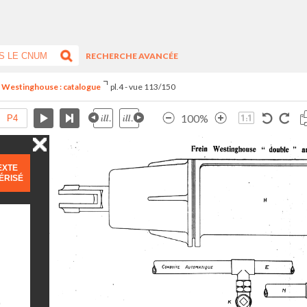
RECHERCHE AVANCÉE
n Westinghouse : catalogue
pl.4 - vue 113/150
100%
EXTE
ÉRISÉ
)