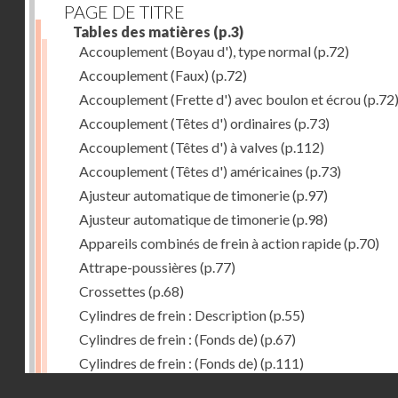
PAGE DE TITRE
Tables des matières
(p.3)
Accouplement (Boyau d'), type normal
(p.72)
Accouplement (Faux)
(p.72)
Accouplement (Frette d') avec boulon et écrou
(p.72
Accouplement (Têtes d') ordinaires
(p.73)
Accouplement (Têtes d') à valves
(p.112)
Accouplement (Têtes d') américaines
(p.73)
Ajusteur automatique de timonerie
(p.97)
Ajusteur automatique de timonerie
(p.98)
Appareils combinés de frein à action rapide
(p.70)
Attrape-poussières
(p.77)
Crossettes
(p.68)
Cylindres de frein : Description
(p.55)
Cylindres de frein : (Fonds de)
(p.67)
Cylindres de frein : (Fonds de)
(p.111)
Droits réservés - CNAM
Cylindres de frein horizontal de 406 mm
(p.62)