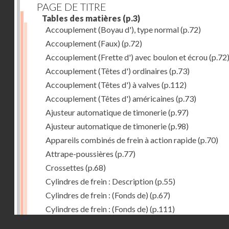
PAGE DE TITRE
Tables des matières
(p.3)
Accouplement (Boyau d'), type normal
(p.72)
Accouplement (Faux)
(p.72)
Accouplement (Frette d') avec boulon et écrou
(p.72
Accouplement (Têtes d') ordinaires
(p.73)
Accouplement (Têtes d') à valves
(p.112)
Accouplement (Têtes d') américaines
(p.73)
Ajusteur automatique de timonerie
(p.97)
Ajusteur automatique de timonerie
(p.98)
Appareils combinés de frein à action rapide
(p.70)
Attrape-poussières
(p.77)
Crossettes
(p.68)
Cylindres de frein : Description
(p.55)
Cylindres de frein : (Fonds de)
(p.67)
Cylindres de frein : (Fonds de)
(p.111)
Droits réservés - CNAM
Cylindres de frein horizontal de 406 mm
(p.62)