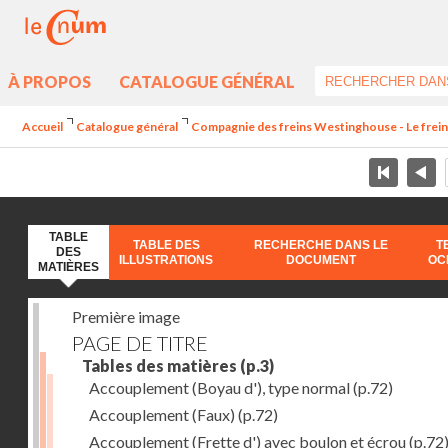
À PROPOS
CATALOGUE GÉNÉRAL
Accueil
Catalogue général
Compagnie des freins Westinghouse - Le frei
TABLE
TABLE DES
RECHERCHE DANS LE
T
DES
ILLUSTRATIONS
DOCUMENT
OC
MATIÈRES
Première image
PAGE DE TITRE
Tables des matières
(p.3)
Accouplement (Boyau d'), type normal
(p.72)
Accouplement (Faux)
(p.72)
Accouplement (Frette d') avec boulon et écrou
(p.72