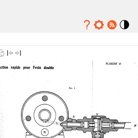
Mode
contraste
élévé