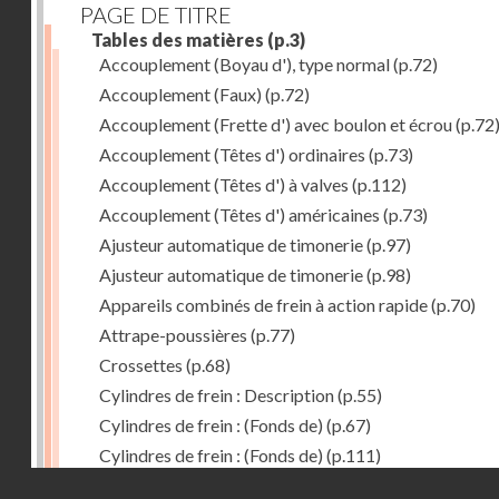
PAGE DE TITRE
Tables des matières
(p.3)
Accouplement (Boyau d'), type normal
(p.72)
Accouplement (Faux)
(p.72)
Accouplement (Frette d') avec boulon et écrou
(p.72
Accouplement (Têtes d') ordinaires
(p.73)
Accouplement (Têtes d') à valves
(p.112)
Accouplement (Têtes d') américaines
(p.73)
Ajusteur automatique de timonerie
(p.97)
Ajusteur automatique de timonerie
(p.98)
Appareils combinés de frein à action rapide
(p.70)
Attrape-poussières
(p.77)
Crossettes
(p.68)
Cylindres de frein : Description
(p.55)
Cylindres de frein : (Fonds de)
(p.67)
Cylindres de frein : (Fonds de)
(p.111)
Droits réservés - CNAM
Cylindres de frein horizontal de 406 mm
(p.62)