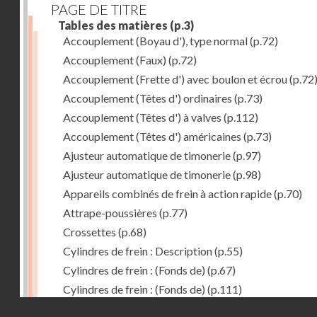
PAGE DE TITRE
Tables des matières
(p.3)
Accouplement (Boyau d'), type normal
(p.72)
Accouplement (Faux)
(p.72)
Accouplement (Frette d') avec boulon et écrou
(p.72
Accouplement (Têtes d') ordinaires
(p.73)
Accouplement (Têtes d') à valves
(p.112)
Accouplement (Têtes d') américaines
(p.73)
Ajusteur automatique de timonerie
(p.97)
Ajusteur automatique de timonerie
(p.98)
Appareils combinés de frein à action rapide
(p.70)
Attrape-poussières
(p.77)
Crossettes
(p.68)
Cylindres de frein : Description
(p.55)
Cylindres de frein : (Fonds de)
(p.67)
Cylindres de frein : (Fonds de)
(p.111)
Droits réservés - CNAM
Cylindres de frein horizontal de 406 mm
(p.62)