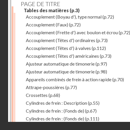
PAGE DE TITRE
Tables des matières
(p.3)
Accouplement (Boyau d'), type normal
(p.72)
Accouplement (Faux)
(p.72)
Accouplement (Frette d') avec boulon et écrou
(p.72
Accouplement (Têtes d') ordinaires
(p.73)
Accouplement (Têtes d') à valves
(p.112)
Accouplement (Têtes d') américaines
(p.73)
Ajusteur automatique de timonerie
(p.97)
Ajusteur automatique de timonerie
(p.98)
Appareils combinés de frein à action rapide
(p.70)
Attrape-poussières
(p.77)
Crossettes
(p.68)
Cylindres de frein : Description
(p.55)
Cylindres de frein : (Fonds de)
(p.67)
Cylindres de frein : (Fonds de)
(p.111)
Droits réservés - CNAM
Cylindres de frein horizontal de 406 mm
(p.62)