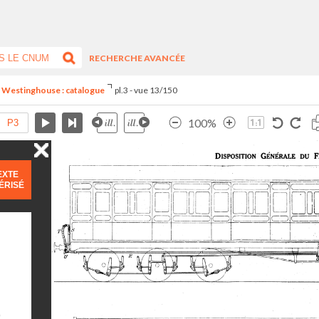
RECHERCHE AVANCÉE
n Westinghouse : catalogue
pl.3 - vue 13/150
100%
EXTE
ÉRISÉ
)