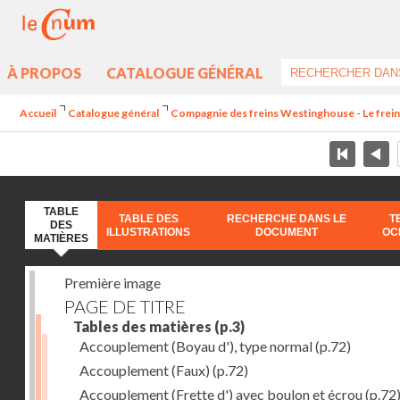
À PROPOS
CATALOGUE GÉNÉRAL
Accueil
Catalogue général
Compagnie des freins Westinghouse - Le frei
TABLE
TABLE DES
RECHERCHE DANS LE
T
DES
ILLUSTRATIONS
DOCUMENT
OC
MATIÈRES
Première image
PAGE DE TITRE
Tables des matières
(p.3)
Accouplement (Boyau d'), type normal
(p.72)
Accouplement (Faux)
(p.72)
Accouplement (Frette d') avec boulon et écrou
(p.72