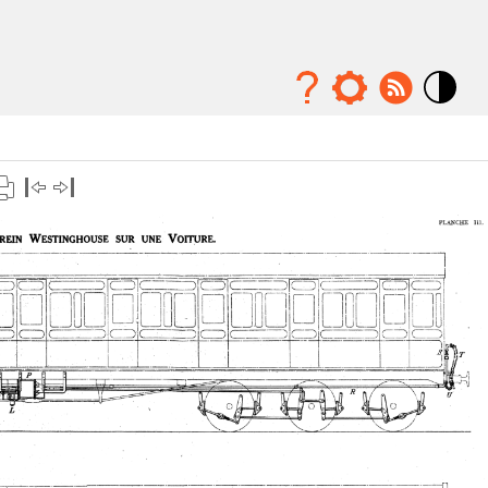
Mode
contraste
élévé