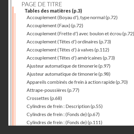
PAGE DE TITRE
Tables des matières
(p.3)
Accouplement (Boyau d'), type normal
(p.72)
Accouplement (Faux)
(p.72)
Accouplement (Frette d') avec boulon et écrou
(p.72
Accouplement (Têtes d') ordinaires
(p.73)
Accouplement (Têtes d') à valves
(p.112)
Accouplement (Têtes d') américaines
(p.73)
Ajusteur automatique de timonerie
(p.97)
Ajusteur automatique de timonerie
(p.98)
Appareils combinés de frein à action rapide
(p.70)
Attrape-poussières
(p.77)
Crossettes
(p.68)
Cylindres de frein : Description
(p.55)
Cylindres de frein : (Fonds de)
(p.67)
Cylindres de frein : (Fonds de)
(p.111)
Droits réservés - CNAM
Cylindres de frein horizontal de 406 mm
(p.62)