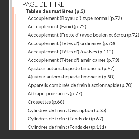
PAGE DE TITRE
Tables des matières
(p.3)
Accouplement (Boyau d'), type normal
(p.72)
Accouplement (Faux)
(p.72)
Accouplement (Frette d') avec boulon et écrou
(p.72
Accouplement (Têtes d') ordinaires
(p.73)
Accouplement (Têtes d') à valves
(p.112)
Accouplement (Têtes d') américaines
(p.73)
Ajusteur automatique de timonerie
(p.97)
Ajusteur automatique de timonerie
(p.98)
Appareils combinés de frein à action rapide
(p.70)
Attrape-poussières
(p.77)
Crossettes
(p.68)
Cylindres de frein : Description
(p.55)
Cylindres de frein : (Fonds de)
(p.67)
Cylindres de frein : (Fonds de)
(p.111)
Droits réservés - CNAM
Cylindres de frein horizontal de 406 mm
(p.62)