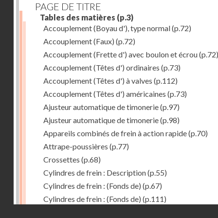
PAGE DE TITRE
Tables des matières
(p.3)
Accouplement (Boyau d'), type normal
(p.72)
Accouplement (Faux)
(p.72)
Accouplement (Frette d') avec boulon et écrou
(p.72
Accouplement (Têtes d') ordinaires
(p.73)
Accouplement (Têtes d') à valves
(p.112)
Accouplement (Têtes d') américaines
(p.73)
Ajusteur automatique de timonerie
(p.97)
Ajusteur automatique de timonerie
(p.98)
Appareils combinés de frein à action rapide
(p.70)
Attrape-poussières
(p.77)
Crossettes
(p.68)
Cylindres de frein : Description
(p.55)
Cylindres de frein : (Fonds de)
(p.67)
Cylindres de frein : (Fonds de)
(p.111)
Droits réservés - CNAM
Cylindres de frein horizontal de 406 mm
(p.62)