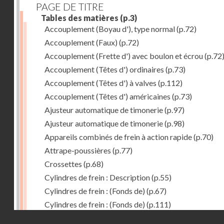
PAGE DE TITRE
Tables des matières
(p.3)
Accouplement (Boyau d'), type normal
(p.72)
Accouplement (Faux)
(p.72)
Accouplement (Frette d') avec boulon et écrou
(p.72
Accouplement (Têtes d') ordinaires
(p.73)
Accouplement (Têtes d') à valves
(p.112)
Accouplement (Têtes d') américaines
(p.73)
Ajusteur automatique de timonerie
(p.97)
Ajusteur automatique de timonerie
(p.98)
Appareils combinés de frein à action rapide
(p.70)
Attrape-poussières
(p.77)
Crossettes
(p.68)
Cylindres de frein : Description
(p.55)
Cylindres de frein : (Fonds de)
(p.67)
Cylindres de frein : (Fonds de)
(p.111)
Droits réservés - CNAM
Cylindres de frein horizontal de 406 mm
(p.62)