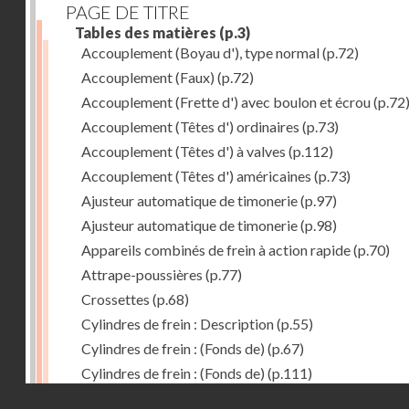
PAGE DE TITRE
Tables des matières
(p.3)
Accouplement (Boyau d'), type normal
(p.72)
Accouplement (Faux)
(p.72)
Accouplement (Frette d') avec boulon et écrou
(p.72
Accouplement (Têtes d') ordinaires
(p.73)
Accouplement (Têtes d') à valves
(p.112)
Accouplement (Têtes d') américaines
(p.73)
Ajusteur automatique de timonerie
(p.97)
Ajusteur automatique de timonerie
(p.98)
Appareils combinés de frein à action rapide
(p.70)
Attrape-poussières
(p.77)
Crossettes
(p.68)
Cylindres de frein : Description
(p.55)
Cylindres de frein : (Fonds de)
(p.67)
Cylindres de frein : (Fonds de)
(p.111)
Droits réservés - CNAM
Cylindres de frein horizontal de 406 mm
(p.62)