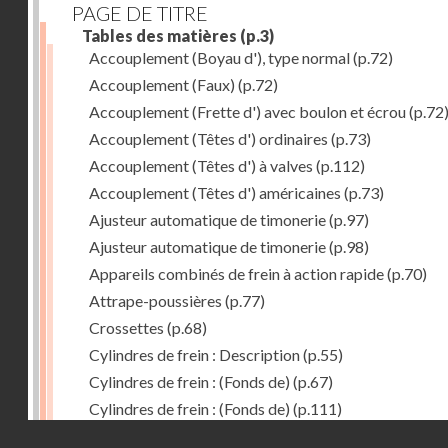
PAGE DE TITRE
Tables des matières
(p.3)
Accouplement (Boyau d'), type normal
(p.72)
Accouplement (Faux)
(p.72)
Accouplement (Frette d') avec boulon et écrou
(p.72
Accouplement (Têtes d') ordinaires
(p.73)
Accouplement (Têtes d') à valves
(p.112)
Accouplement (Têtes d') américaines
(p.73)
Ajusteur automatique de timonerie
(p.97)
Ajusteur automatique de timonerie
(p.98)
Appareils combinés de frein à action rapide
(p.70)
Attrape-poussières
(p.77)
Crossettes
(p.68)
Cylindres de frein : Description
(p.55)
Cylindres de frein : (Fonds de)
(p.67)
Cylindres de frein : (Fonds de)
(p.111)
Droits réservés - CNAM
Cylindres de frein horizontal de 406 mm
(p.62)