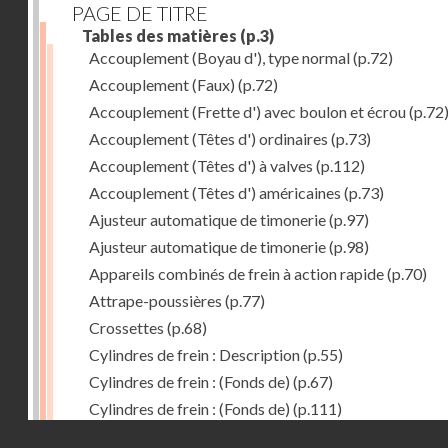
PAGE DE TITRE
Tables des matières
(p.3)
Accouplement (Boyau d'), type normal
(p.72)
Accouplement (Faux)
(p.72)
Accouplement (Frette d') avec boulon et écrou
(p.72
Accouplement (Têtes d') ordinaires
(p.73)
Accouplement (Têtes d') à valves
(p.112)
Accouplement (Têtes d') américaines
(p.73)
Ajusteur automatique de timonerie
(p.97)
Ajusteur automatique de timonerie
(p.98)
Appareils combinés de frein à action rapide
(p.70)
Attrape-poussières
(p.77)
Crossettes
(p.68)
Cylindres de frein : Description
(p.55)
Cylindres de frein : (Fonds de)
(p.67)
Cylindres de frein : (Fonds de)
(p.111)
Droits réservés - CNAM
Cylindres de frein horizontal de 406 mm
(p.62)