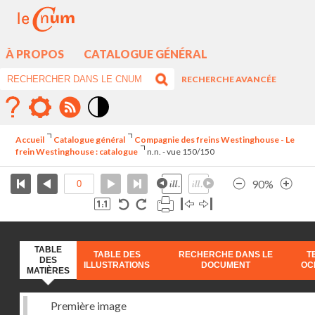
À PROPOS
CATALOGUE GÉNÉRAL
RECHERCHE AVANCÉE
Mode
contraste
Accueil
Catalogue général
Compagnie des freins Westinghouse - Le
élévé
frein Westinghouse : catalogue
n.n. - vue 150/150
90%
TABLE
TABLE DES
RECHERCHE DANS LE
T
DES
ILLUSTRATIONS
DOCUMENT
OC
MATIÈRES
Première image