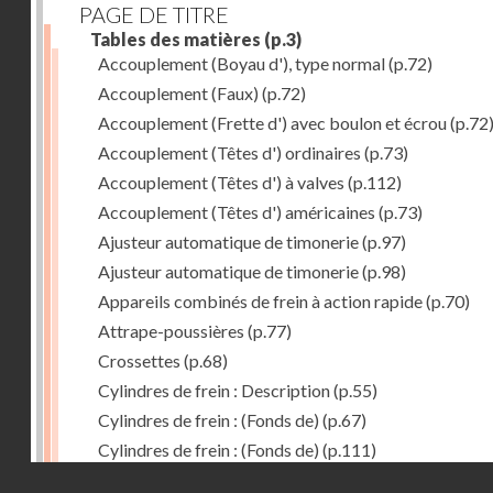
PAGE DE TITRE
Tables des matières
(p.3)
Accouplement (Boyau d'), type normal
(p.72)
Accouplement (Faux)
(p.72)
Accouplement (Frette d') avec boulon et écrou
(p.72
Accouplement (Têtes d') ordinaires
(p.73)
Accouplement (Têtes d') à valves
(p.112)
Accouplement (Têtes d') américaines
(p.73)
Ajusteur automatique de timonerie
(p.97)
Ajusteur automatique de timonerie
(p.98)
Appareils combinés de frein à action rapide
(p.70)
Attrape-poussières
(p.77)
Crossettes
(p.68)
Cylindres de frein : Description
(p.55)
Cylindres de frein : (Fonds de)
(p.67)
Cylindres de frein : (Fonds de)
(p.111)
Droits réservés - CNAM
Cylindres de frein horizontal de 406 mm
(p.62)