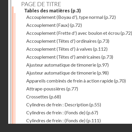
PAGE DE TITRE
Tables des matières
(p.3)
Accouplement (Boyau d'), type normal
(p.72)
Accouplement (Faux)
(p.72)
Accouplement (Frette d') avec boulon et écrou
(p.72
Accouplement (Têtes d') ordinaires
(p.73)
Accouplement (Têtes d') à valves
(p.112)
Accouplement (Têtes d') américaines
(p.73)
Ajusteur automatique de timonerie
(p.97)
Ajusteur automatique de timonerie
(p.98)
Appareils combinés de frein à action rapide
(p.70)
Attrape-poussières
(p.77)
Crossettes
(p.68)
Cylindres de frein : Description
(p.55)
Cylindres de frein : (Fonds de)
(p.67)
Cylindres de frein : (Fonds de)
(p.111)
Droits réservés - CNAM
Cylindres de frein horizontal de 406 mm
(p.62)