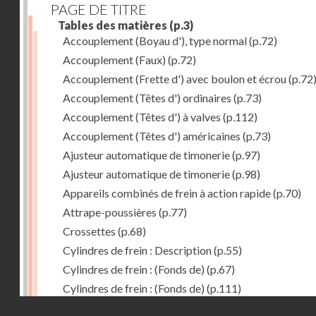
PAGE DE TITRE
Tables des matières
(p.3)
Accouplement (Boyau d'), type normal
(p.72)
Accouplement (Faux)
(p.72)
Accouplement (Frette d') avec boulon et écrou
(p.72
Accouplement (Têtes d') ordinaires
(p.73)
Accouplement (Têtes d') à valves
(p.112)
Accouplement (Têtes d') américaines
(p.73)
Ajusteur automatique de timonerie
(p.97)
Ajusteur automatique de timonerie
(p.98)
Appareils combinés de frein à action rapide
(p.70)
Attrape-poussières
(p.77)
Crossettes
(p.68)
Cylindres de frein : Description
(p.55)
Cylindres de frein : (Fonds de)
(p.67)
Cylindres de frein : (Fonds de)
(p.111)
Droits réservés - CNAM
Cylindres de frein horizontal de 406 mm
(p.62)