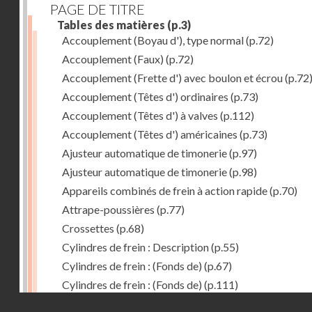
PAGE DE TITRE
Tables des matières
(p.3)
Accouplement (Boyau d'), type normal
(p.72)
Accouplement (Faux)
(p.72)
Accouplement (Frette d') avec boulon et écrou
(p.72
Accouplement (Têtes d') ordinaires
(p.73)
Accouplement (Têtes d') à valves
(p.112)
Accouplement (Têtes d') américaines
(p.73)
Ajusteur automatique de timonerie
(p.97)
Ajusteur automatique de timonerie
(p.98)
Appareils combinés de frein à action rapide
(p.70)
Attrape-poussières
(p.77)
Crossettes
(p.68)
Cylindres de frein : Description
(p.55)
Cylindres de frein : (Fonds de)
(p.67)
Cylindres de frein : (Fonds de)
(p.111)
Droits réservés - CNAM
Cylindres de frein horizontal de 406 mm
(p.62)