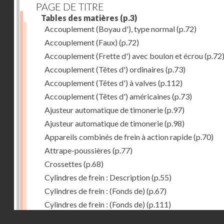
PAGE DE TITRE
Tables des matières
(p.3)
Accouplement (Boyau d'), type normal
(p.72)
Accouplement (Faux)
(p.72)
Accouplement (Frette d') avec boulon et écrou
(p.72
Accouplement (Têtes d') ordinaires
(p.73)
Accouplement (Têtes d') à valves
(p.112)
Accouplement (Têtes d') américaines
(p.73)
Ajusteur automatique de timonerie
(p.97)
Ajusteur automatique de timonerie
(p.98)
Appareils combinés de frein à action rapide
(p.70)
Attrape-poussières
(p.77)
Crossettes
(p.68)
Cylindres de frein : Description
(p.55)
Cylindres de frein : (Fonds de)
(p.67)
Cylindres de frein : (Fonds de)
(p.111)
Droits réservés - CNAM
Cylindres de frein horizontal de 406 mm
(p.62)