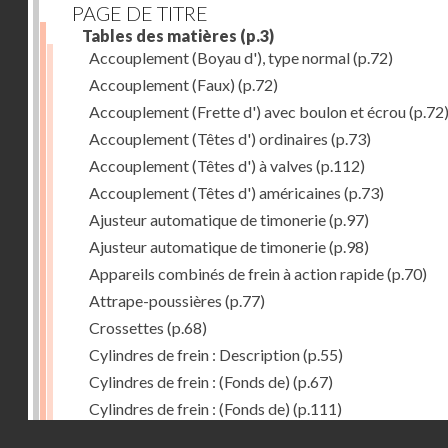
PAGE DE TITRE
Tables des matières
(p.3)
Accouplement (Boyau d'), type normal
(p.72)
Accouplement (Faux)
(p.72)
Accouplement (Frette d') avec boulon et écrou
(p.72
Accouplement (Têtes d') ordinaires
(p.73)
Accouplement (Têtes d') à valves
(p.112)
Accouplement (Têtes d') américaines
(p.73)
Ajusteur automatique de timonerie
(p.97)
Ajusteur automatique de timonerie
(p.98)
Appareils combinés de frein à action rapide
(p.70)
Attrape-poussières
(p.77)
Crossettes
(p.68)
Cylindres de frein : Description
(p.55)
Cylindres de frein : (Fonds de)
(p.67)
Cylindres de frein : (Fonds de)
(p.111)
Droits réservés - CNAM
Cylindres de frein horizontal de 406 mm
(p.62)