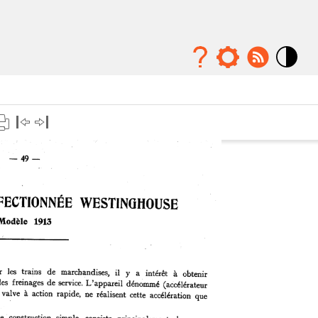
Mode
contraste
élévé