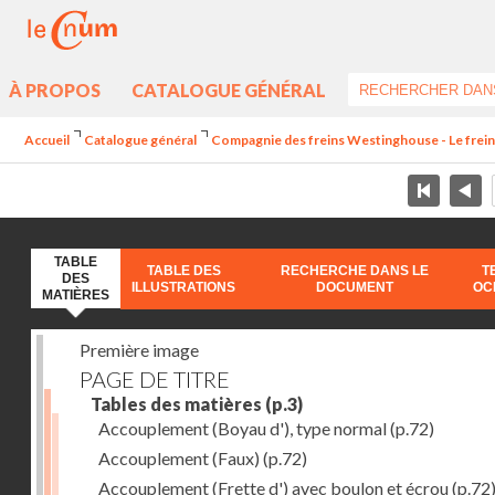
À PROPOS
CATALOGUE GÉNÉRAL
Accueil
Catalogue général
Compagnie des freins Westinghouse - Le frei
TABLE
TABLE DES
RECHERCHE DANS LE
T
DES
ILLUSTRATIONS
DOCUMENT
OC
MATIÈRES
Première image
PAGE DE TITRE
Tables des matières
(p.3)
Accouplement (Boyau d'), type normal
(p.72)
Accouplement (Faux)
(p.72)
Accouplement (Frette d') avec boulon et écrou
(p.72