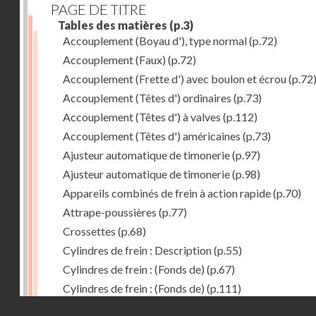
PAGE DE TITRE
Tables des matières
(p.3)
Accouplement (Boyau d'), type normal
(p.72)
Accouplement (Faux)
(p.72)
Accouplement (Frette d') avec boulon et écrou
(p.72
Accouplement (Têtes d') ordinaires
(p.73)
Accouplement (Têtes d') à valves
(p.112)
Accouplement (Têtes d') américaines
(p.73)
Ajusteur automatique de timonerie
(p.97)
Ajusteur automatique de timonerie
(p.98)
Appareils combinés de frein à action rapide
(p.70)
Attrape-poussières
(p.77)
Crossettes
(p.68)
Cylindres de frein : Description
(p.55)
Cylindres de frein : (Fonds de)
(p.67)
Cylindres de frein : (Fonds de)
(p.111)
Droits réservés - CNAM
Cylindres de frein horizontal de 406 mm
(p.62)