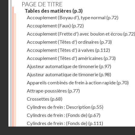
PAGE DE TITRE
Tables des matières
(p.3)
Accouplement (Boyau d'), type normal
(p.72)
Accouplement (Faux)
(p.72)
Accouplement (Frette d') avec boulon et écrou
(p.72
Accouplement (Têtes d') ordinaires
(p.73)
Accouplement (Têtes d') à valves
(p.112)
Accouplement (Têtes d') américaines
(p.73)
Ajusteur automatique de timonerie
(p.97)
Ajusteur automatique de timonerie
(p.98)
Appareils combinés de frein à action rapide
(p.70)
Attrape-poussières
(p.77)
Crossettes
(p.68)
Cylindres de frein : Description
(p.55)
Cylindres de frein : (Fonds de)
(p.67)
Cylindres de frein : (Fonds de)
(p.111)
Droits réservés - CNAM
Cylindres de frein horizontal de 406 mm
(p.62)