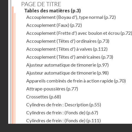
PAGE DE TITRE
Tables des matières
(p.3)
Accouplement (Boyau d'), type normal
(p.72)
Accouplement (Faux)
(p.72)
Accouplement (Frette d') avec boulon et écrou
(p.72
Accouplement (Têtes d') ordinaires
(p.73)
Accouplement (Têtes d') à valves
(p.112)
Accouplement (Têtes d') américaines
(p.73)
Ajusteur automatique de timonerie
(p.97)
Ajusteur automatique de timonerie
(p.98)
Appareils combinés de frein à action rapide
(p.70)
Attrape-poussières
(p.77)
Crossettes
(p.68)
Cylindres de frein : Description
(p.55)
Cylindres de frein : (Fonds de)
(p.67)
Cylindres de frein : (Fonds de)
(p.111)
Droits réservés - CNAM
Cylindres de frein horizontal de 406 mm
(p.62)