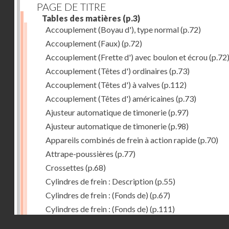
PAGE DE TITRE
Tables des matières
(p.3)
Accouplement (Boyau d'), type normal
(p.72)
Accouplement (Faux)
(p.72)
Accouplement (Frette d') avec boulon et écrou
(p.72
Accouplement (Têtes d') ordinaires
(p.73)
Accouplement (Têtes d') à valves
(p.112)
Accouplement (Têtes d') américaines
(p.73)
Ajusteur automatique de timonerie
(p.97)
Ajusteur automatique de timonerie
(p.98)
Appareils combinés de frein à action rapide
(p.70)
Attrape-poussières
(p.77)
Crossettes
(p.68)
Cylindres de frein : Description
(p.55)
Cylindres de frein : (Fonds de)
(p.67)
Cylindres de frein : (Fonds de)
(p.111)
Droits réservés - CNAM
Cylindres de frein horizontal de 406 mm
(p.62)