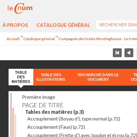
À PROPOS
CATALOGUE GÉNÉRAL
Accueil
Catalogue général
Compagnie des freins Westinghouse - Le frei
TABLE
TABLE DES
RECHERCHE DANS LE
T
DES
ILLUSTRATIONS
DOCUMENT
OC
MATIÈRES
Première image
PAGE DE TITRE
Tables des matières
(p.3)
Accouplement (Boyau d'), type normal
(p.72)
Accouplement (Faux)
(p.72)
Accouplement (Frette d') avec boulon et écrou
(p.72