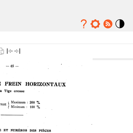
Mode
contraste
élévé