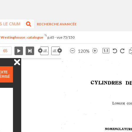
RECHERCHE AVANCÉE
n Westinghouse : catalogue
p.65 - vue 75/150
120%
EXTE
ÉRISÉ
)