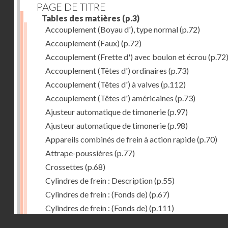
PAGE DE TITRE
Tables des matières
(p.3)
Accouplement (Boyau d'), type normal
(p.72)
Accouplement (Faux)
(p.72)
Accouplement (Frette d') avec boulon et écrou
(p.72
Accouplement (Têtes d') ordinaires
(p.73)
Accouplement (Têtes d') à valves
(p.112)
Accouplement (Têtes d') américaines
(p.73)
Ajusteur automatique de timonerie
(p.97)
Ajusteur automatique de timonerie
(p.98)
Appareils combinés de frein à action rapide
(p.70)
Attrape-poussières
(p.77)
Crossettes
(p.68)
Cylindres de frein : Description
(p.55)
Cylindres de frein : (Fonds de)
(p.67)
Cylindres de frein : (Fonds de)
(p.111)
Droits réservés - CNAM
Cylindres de frein horizontal de 406 mm
(p.62)