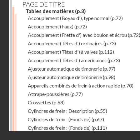
PAGE DE TITRE
Tables des matières
(p.3)
Accouplement (Boyau d'), type normal
(p.72)
Accouplement (Faux)
(p.72)
Accouplement (Frette d') avec boulon et écrou
(p.72
Accouplement (Têtes d') ordinaires
(p.73)
Accouplement (Têtes d') à valves
(p.112)
Accouplement (Têtes d') américaines
(p.73)
Ajusteur automatique de timonerie
(p.97)
Ajusteur automatique de timonerie
(p.98)
Appareils combinés de frein à action rapide
(p.70)
Attrape-poussières
(p.77)
Crossettes
(p.68)
Cylindres de frein : Description
(p.55)
Cylindres de frein : (Fonds de)
(p.67)
Cylindres de frein : (Fonds de)
(p.111)
Droits réservés - CNAM
Cylindres de frein horizontal de 406 mm
(p.62)