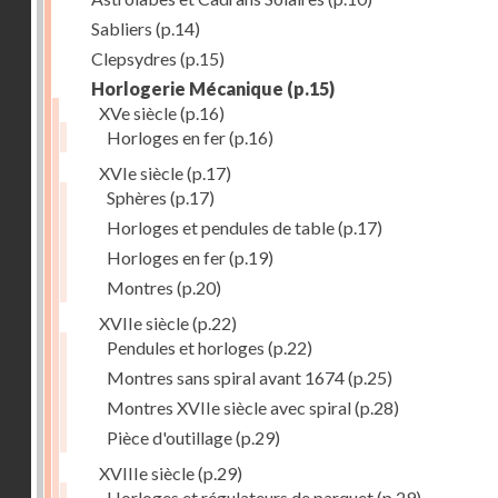
Sabliers
(p.14)
Clepsydres
(p.15)
Horlogerie Mécanique
(p.15)
XVe siècle
(p.16)
Horloges en fer
(p.16)
XVIe siècle
(p.17)
Sphères
(p.17)
Horloges et pendules de table
(p.17)
Horloges en fer
(p.19)
Montres
(p.20)
XVIIe siècle
(p.22)
Pendules et horloges
(p.22)
Montres sans spiral avant 1674
(p.25)
Montres XVIIe siècle avec spiral
(p.28)
Pièce d'outillage
(p.29)
XVIIIe siècle
(p.29)
Horloges et régulateurs de parquet
(p.29)