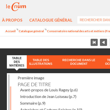
À PROPOS
CATALOGUE GÉNÉRAL
Accueil
Catalogue général
Conservatoire national des arts et métiers (Fran
TABLE
TABLE DES
RECHERCHE DANS LE
T
DES
ILLUSTRATIONS
DOCUMENT
OC
MATIÈRES
Première image
PAGE DE TITRE
Avant-propos de Louis Ragey
(p.6)
Introduction de Jean Loiseau
(p.7)
Sommaire
(p.9)
Astrolabes et Cadrans Solaires
(p.10)