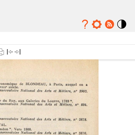
Mode
contraste
élévé