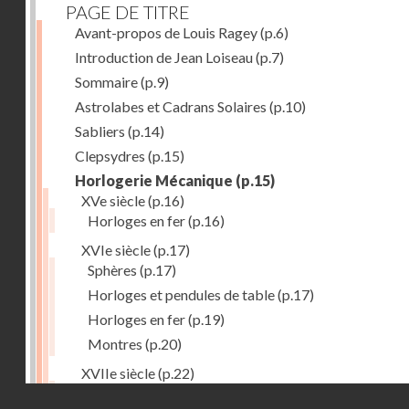
PAGE DE TITRE
Avant-propos de Louis Ragey
(p.6)
Introduction de Jean Loiseau
(p.7)
Sommaire
(p.9)
Astrolabes et Cadrans Solaires
(p.10)
Sabliers
(p.14)
Clepsydres
(p.15)
Horlogerie Mécanique
(p.15)
XVe siècle
(p.16)
Horloges en fer
(p.16)
XVIe siècle
(p.17)
Sphères
(p.17)
Horloges et pendules de table
(p.17)
Horloges en fer
(p.19)
Montres
(p.20)
XVIIe siècle
(p.22)
Pendules et horloges
(p.22)
Droits réservés - CNAM