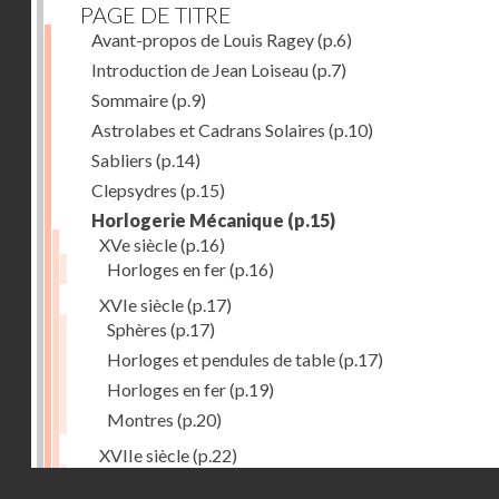
PAGE DE TITRE
Avant-propos de Louis Ragey
(p.6)
Introduction de Jean Loiseau
(p.7)
Sommaire
(p.9)
Astrolabes et Cadrans Solaires
(p.10)
Sabliers
(p.14)
Clepsydres
(p.15)
Horlogerie Mécanique
(p.15)
XVe siècle
(p.16)
Horloges en fer
(p.16)
XVIe siècle
(p.17)
Sphères
(p.17)
Horloges et pendules de table
(p.17)
Horloges en fer
(p.19)
Montres
(p.20)
XVIIe siècle
(p.22)
Pendules et horloges
(p.22)
Droits réservés - CNAM