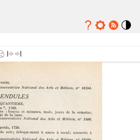
Mode
contraste
élévé