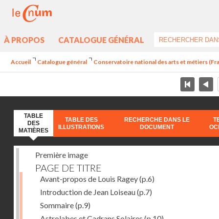
À PROPOS
CATALOGUE GÉNÉRAL
Accueil
Catalogue général
Conservatoire national des arts et métiers (Fran
TABLE
TABLE DES
RECHERCHE DANS LE
T
DES
ILLUSTRATIONS
DOCUMENT
OC
MATIÈRES
Première image
PAGE DE TITRE
Avant-propos de Louis Ragey
(p.6)
Introduction de Jean Loiseau
(p.7)
Sommaire
(p.9)
Astrolabes et Cadrans Solaires
(p.10)