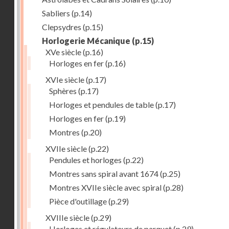
Sabliers
(p.14)
Clepsydres
(p.15)
Horlogerie Mécanique
(p.15)
XVe siècle
(p.16)
Horloges en fer
(p.16)
XVIe siècle
(p.17)
Sphères
(p.17)
Horloges et pendules de table
(p.17)
Horloges en fer
(p.19)
Montres
(p.20)
XVIIe siècle
(p.22)
Pendules et horloges
(p.22)
Montres sans spiral avant 1674
(p.25)
Montres XVIIe siècle avec spiral
(p.28)
Pièce d'outillage
(p.29)
XVIIIe siècle
(p.29)
Horloges et régulateurs de parquet
(p.29)