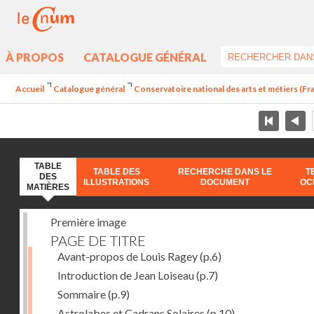
À PROPOS
CATALOGUE GÉNÉRAL
Accueil
Catalogue général
Conservatoire national des arts et métiers (Fran
TABLE
TABLE DES
RECHERCHE DANS LE
T
DES
ILLUSTRATIONS
DOCUMENT
OC
MATIÈRES
Première image
PAGE DE TITRE
Avant-propos de Louis Ragey
(p.6)
Introduction de Jean Loiseau
(p.7)
Sommaire
(p.9)
Astrolabes et Cadrans Solaires
(p.10)