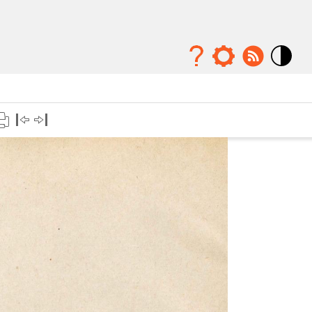
Mode
contraste
élévé