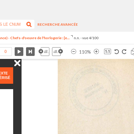
RECHERCHE AVANCÉE
ce) - Chefs-d'oeuvre de l'horlogerie : [e...
n.n. - vue 4/100
110%
EXTE
ÉRISÉ