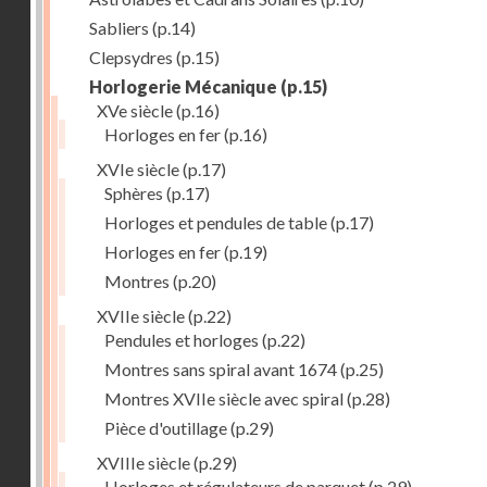
Sabliers
(p.14)
Clepsydres
(p.15)
Horlogerie Mécanique
(p.15)
XVe siècle
(p.16)
Horloges en fer
(p.16)
XVIe siècle
(p.17)
Sphères
(p.17)
Horloges et pendules de table
(p.17)
Horloges en fer
(p.19)
Montres
(p.20)
XVIIe siècle
(p.22)
Pendules et horloges
(p.22)
Montres sans spiral avant 1674
(p.25)
Montres XVIIe siècle avec spiral
(p.28)
Pièce d'outillage
(p.29)
XVIIIe siècle
(p.29)
Horloges et régulateurs de parquet
(p.29)