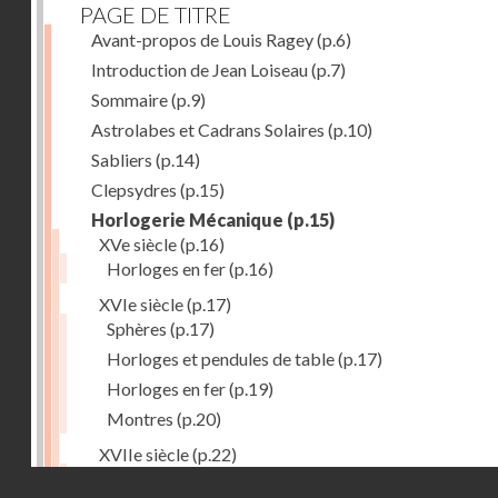
PAGE DE TITRE
Avant-propos de Louis Ragey
(p.6)
Introduction de Jean Loiseau
(p.7)
Sommaire
(p.9)
Astrolabes et Cadrans Solaires
(p.10)
Sabliers
(p.14)
Clepsydres
(p.15)
Horlogerie Mécanique
(p.15)
XVe siècle
(p.16)
Horloges en fer
(p.16)
XVIe siècle
(p.17)
Sphères
(p.17)
Horloges et pendules de table
(p.17)
Horloges en fer
(p.19)
Montres
(p.20)
XVIIe siècle
(p.22)
Pendules et horloges
(p.22)
Droits réservés - CNAM