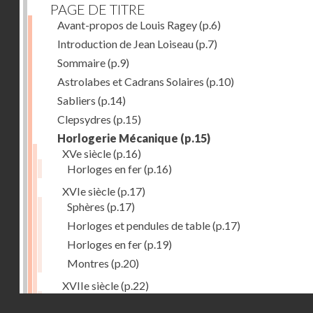
PAGE DE TITRE
Avant-propos de Louis Ragey
(p.6)
Introduction de Jean Loiseau
(p.7)
Sommaire
(p.9)
Astrolabes et Cadrans Solaires
(p.10)
Sabliers
(p.14)
Clepsydres
(p.15)
Horlogerie Mécanique
(p.15)
XVe siècle
(p.16)
Horloges en fer
(p.16)
XVIe siècle
(p.17)
Sphères
(p.17)
Horloges et pendules de table
(p.17)
Horloges en fer
(p.19)
Montres
(p.20)
XVIIe siècle
(p.22)
Pendules et horloges
(p.22)
Droits réservés - CNAM